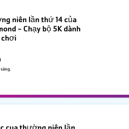
ng niên lần thứ 14 của
ond - Chạy bộ 5K dành
 chơi
d
 sáng.
iệc cua thường niên lần