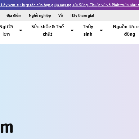
 Hãy xem sự hợp tác của bạn giúp mọi người Sống, Thuộc về và Phát triển như t
Địa điểm
Nghề nghiệp
Về
Hãy tham gia!
Người
Sức khỏe & Thể
Thủy
Nguồn lực 
lớn
chất
sinh
đồng
ăm