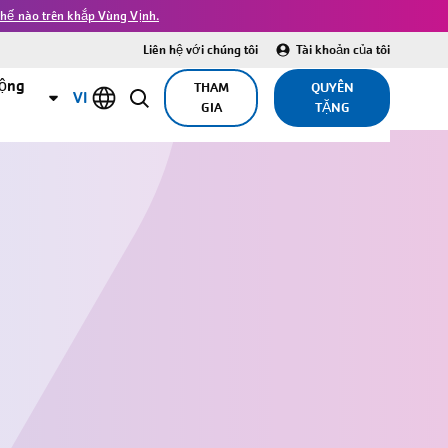
hế nào trên khắp Vùng Vịnh.
Liên hệ với chúng tôi
Tài khoản của tôi
cộng
THAM
QUYÊN
VI
GIA
TẶNG