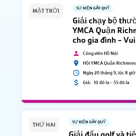
SỰ KIỆN GÂY QUỸ
MẶT TRỜI
Giải chạy bộ thườ
YMCA Quận Richm
cho gia đình - Vui
Công viên Hồ Núi
Hội YMCA Quận Richmon
Ngày 20 tháng 9, lúc 8 giờ
Giá:
10 đô la – 55 đô la
SỰ KIỆN GÂY QUỸ
THỨ HAI
Giải đấu golf và t