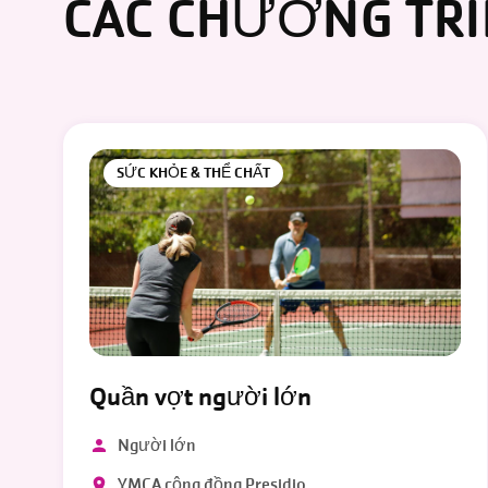
CÁC CHƯƠNG TRÌ
SỨC KHỎE & THỂ CHẤT
Quần vợt người lớn
Người lớn
YMCA cộng đồng Presidio