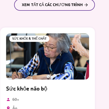
XEM TẤT CẢ CÁC CHƯƠNG TRÌNH
SỨC KHỎE & THỂ CHẤT
Sức khỏe não bộ
60+
Ảo