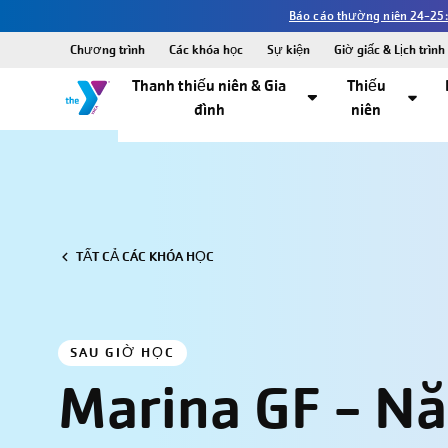
Báo cáo thường niên 24-25:
Chương trình
Các khóa học
Sự kiện
Giờ giấc & Lịch trình
Thanh thiếu niên & Gia
Thiếu
đình
niên
TẤT CẢ CÁC KHÓA HỌC
SAU GIỜ HỌC
Marina GF - N