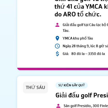
thứ 41 của YMCA k
do ARO tổ chức.
Giải đấu golf tại Câu lạc b
Tàu.
YMCA khu phố Tàu
Ngày 28 tháng 9, lúc 8 giờ s
Giá:
80 đô la – 3350 đô la
SỰ KIỆN GÂY QUỸ
THỨ SÁU
Giải đấu golf Pre
Sân golf Presidio, 300 Finl