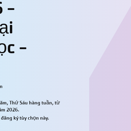
 -
ại
ọc -
ên
Năm, Thứ Sáu hàng tuần, từ
năm 2026.
đăng ký tùy chọn này.