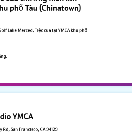
hu phố Tàu (Chinatown)
ộ Golf Lake Merced, Tiệc cua tại YMCA khu phố
áng.
sidio YMCA
ey Rd, San Francisco, CA 94129