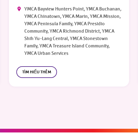
YMCA Bayview Hunters Point, YMCA Buchanan,
YMCA Chinatown, YMCA Marin, YMCA Mission,
YMCA Peninsula Family, YMCA Presidio
Community, YMCA Richmond District, YMCA
Shih Yu-Lang Central, YMCA Stonestown
Family, YMCA Treasure Island Community,
YMCA Urban Services
TÌM HIỂU THÊM