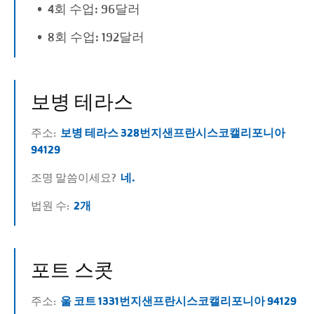
4회 수업: 96달러
8회 수업: 192달러
보병 테라스
주소:
보병 테라스 328번지
샌프란시스코
캘리포니아
94129
조명 말씀이세요?
네.
법원 수:
2개
포트 스콧
주소:
울 코트 1331번지
샌프란시스코
캘리포니아 94129