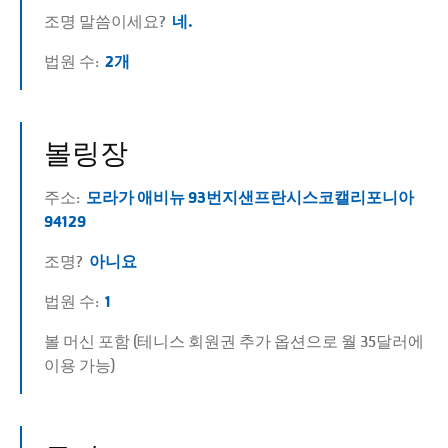
조명 말씀이세요?
네.
법원 수:
2개
볼링장
주소:
모라가 애비뉴 93번지
샌프란시스코
캘리포니아
94129
조명?
아니요
법원 수:
1
볼 머신 포함 (테니스 회원권 추가 옵션으로 월 35달러에
이용 가능)