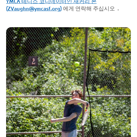
YMCA 테니스 코디네이터인 재커리 본
(ZVaughn@ymcasf.org)
에게 연락해 주십시오
.