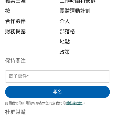
職業生涯
工作時間和安排
按
團體運動計劃
合作夥伴
介入
財務揭露
部落格
地點
政策
保持關注
電
子
郵
報名
件
訂閱我們的新聞簡報即表示您同意我們的
隱私權政策
。
（必需的）
社群媒體