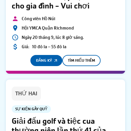
cho gia đình - Vui chơi
Công viên Hồ Núi
Hội YMCA Quận Richmond
Ngày 20 tháng 9, lúc 8 giờ sáng.
Giá:
10 đô la – 55 đô la
ĐĂNG KÝ
TÌM HIỂU THÊM
THỨ HAI
SỰ KIỆN GÂY QUỸ
Giải đấu golf và tiệc cua
thường niên lần thứ 41 của