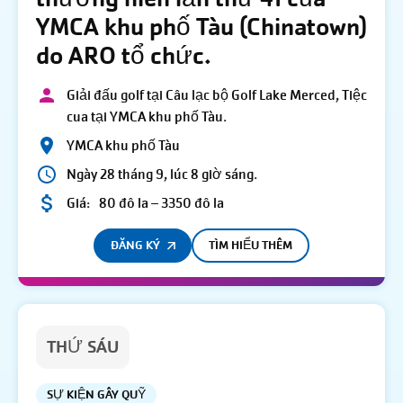
YMCA khu phố Tàu (Chinatown)
do ARO tổ chức.
Giải đấu golf tại Câu lạc bộ Golf Lake Merced, Tiệc
cua tại YMCA khu phố Tàu.
YMCA khu phố Tàu
Ngày 28 tháng 9, lúc 8 giờ sáng.
Giá:
80 đô la – 3350 đô la
ĐĂNG KÝ
TÌM HIỂU THÊM
THỨ SÁU
SỰ KIỆN GÂY QUỸ