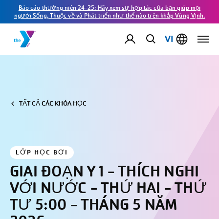
Báo cáo thường niên 24-25: Hãy xem sự hợp tác của bạn giúp mọi
người Sống, Thuộc về và Phát triển như thế nào trên khắp Vùng Vịnh.
VI
TẤT CẢ CÁC KHÓA HỌC
LỚP HỌC BƠI
GIAI ĐOẠN Y 1 - THÍCH NGHI
VỚI NƯỚC - THỨ HAI - THỨ
TƯ 5:00 - THÁNG 5 NĂM