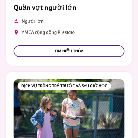
Quần vợt người lớn
Người lớn
YMCA cộng đồng Presidio
TÌM HIỂU THÊM
DỊCH VỤ TRÔNG TRẺ TRƯỚC VÀ SAU GIỜ HỌC