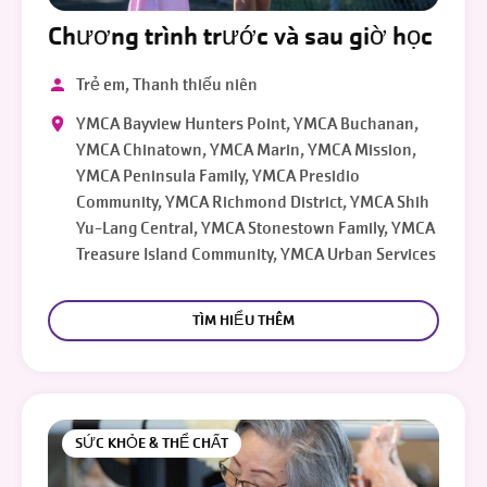
Chương trình trước và sau giờ học
Trẻ em, Thanh thiếu niên
YMCA Bayview Hunters Point, YMCA Buchanan,
YMCA Chinatown, YMCA Marin, YMCA Mission,
YMCA Peninsula Family, YMCA Presidio
Community, YMCA Richmond District, YMCA Shih
Yu-Lang Central, YMCA Stonestown Family, YMCA
Treasure Island Community, YMCA Urban Services
TÌM HIỂU THÊM
SỨC KHỎE & THỂ CHẤT