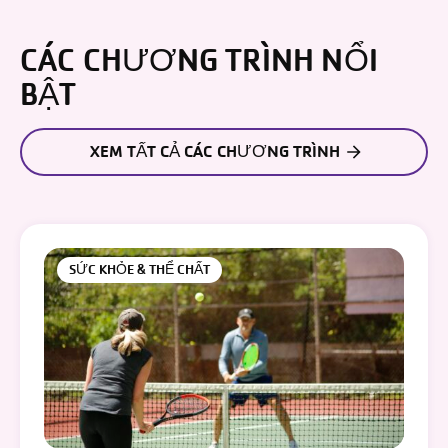
CÁC CHƯƠNG TRÌNH NỔI
BẬT
XEM TẤT CẢ CÁC CHƯƠNG TRÌNH
SỨC KHỎE & THỂ CHẤT