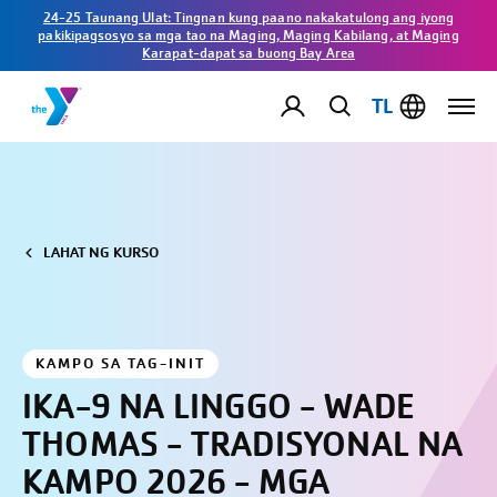
24-25 Taunang Ulat: Tingnan kung paano nakakatulong ang iyong
pakikipagsosyo sa mga tao na Maging, Maging Kabilang, at Maging
Karapat-dapat sa buong Bay Area
TL
LAHAT NG KURSO
KAMPO SA TAG-INIT
IKA-9 NA LINGGO - WADE
THOMAS - TRADISYONAL NA
KAMPO 2026 - MGA