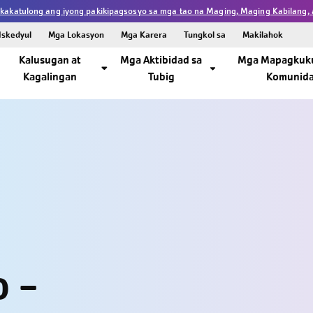
kakatulong ang iyong pakikipagsosyo sa mga tao na Maging, Maging Kabilang,
Iskedyul
Mga Lokasyon
Mga Karera
Tungkol sa
Makilahok
Kalusugan at
Mga Aktibidad sa
Mga Mapagkuk
Kagalingan
Tubig
Komunid
o -