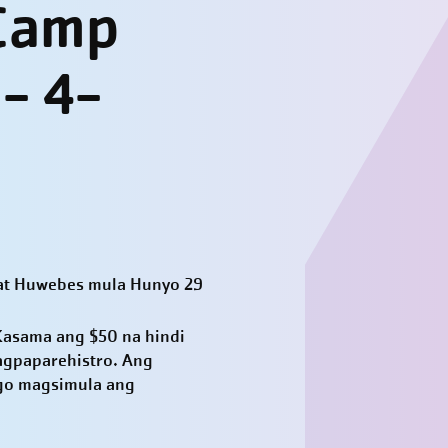
 Camp
- 4-
, at Huwebes mula Hunyo 29
Kasama ang $50 na hindi
agpaparehistro. Ang
ago magsimula ang