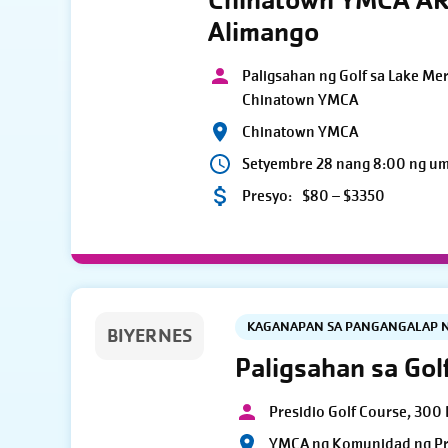
Chinatown YMCA AR
Alimango
Paligsahan ng Golf sa Lake Me
Chinatown YMCA
Chinatown YMCA
Setyembre 28 nang 8:00 ng u
Presyo:
$80 – $3350
KAGANAPAN SA PANGANGALAP 
BIYERNES
Paligsahan sa Gol
Presidio Golf Course, 300 
YMCA ng Komunidad ng Pr