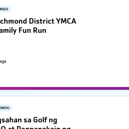
ONDO
ichmond District YMCA
Family Fun Run
aga
PONDO
gsahan sa Golf ng