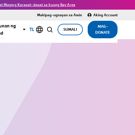
 at Maging Karapat-dapat sa buong Bay Area
Makipag-ugnayan sa Amin
Aking Account
unan ng
MAG-
TL
SUMALI
DONATE
ad