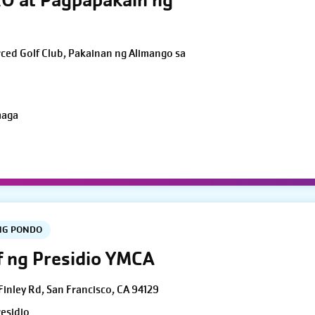
O at Pagpapakain ng
rced Golf Club, Pakainan ng Alimango sa
maga
NG PONDO
f ng Presidio YMCA
Finley Rd, San Francisco, CA 94129
esidio