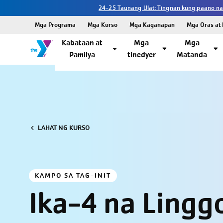
24-25 Taunang Ulat: Tingnan kung paano na
Mga Programa
Mga Kurso
Mga Kaganapan
Mga Oras at 
Kabataan at
Mga
Mga
Pamilya
tinedyer
Matanda
LAHAT NG KURSO
KAMPO SA TAG-INIT
Ika-4 na Lingg