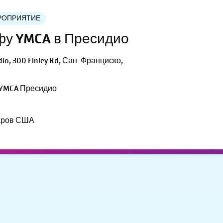
РОПРИЯТИЕ
ьфу YMCA в Пресидио
io, 300 Finley Rd, Сан-Франциско,
 YMCA Пресидио
аров США