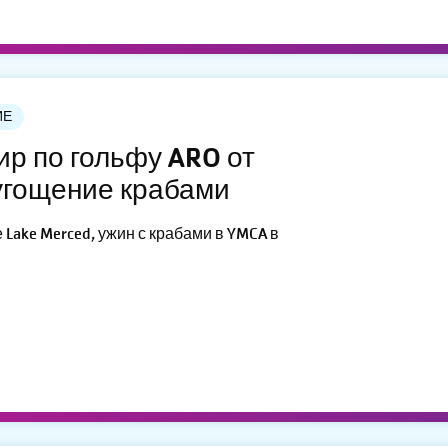
ИЕ
ир по гольфу ARO от
угощение крабами
 Lake Merced, ужин с крабами в YMCA в