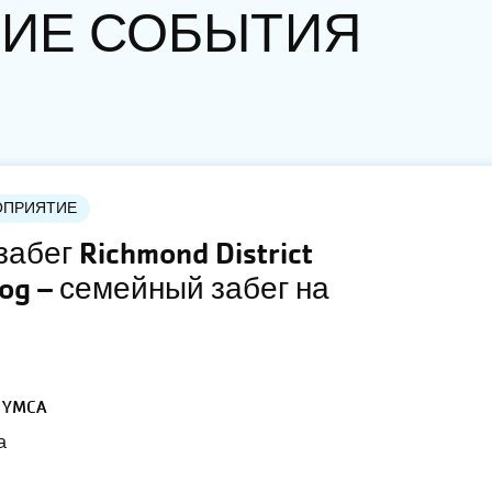
ИЕ СОБЫТИЯ
ОПРИЯТИЕ
абег Richmond District
Fog – семейный забег на
 YMCA
а