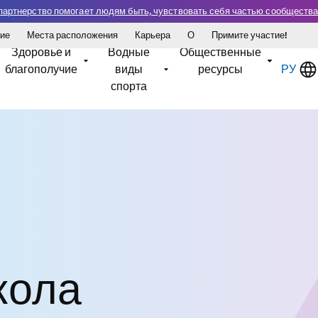
е партнерство помогает людям быть, чувствовать себя частью сообществ
ние
Места расположения
Карьера
О
Примите участие!
Здоровье и
Водные
Общественные
благополучие
виды
ресурсы
РУ
спорта
кола