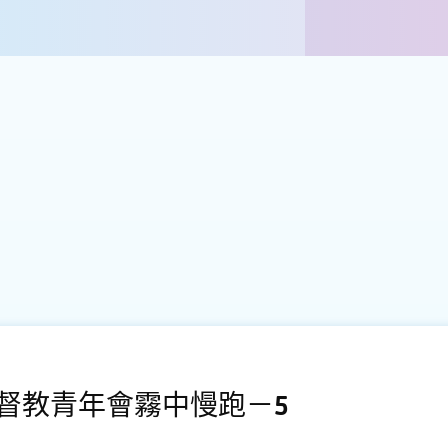
督教青年會霧中慢跑－5