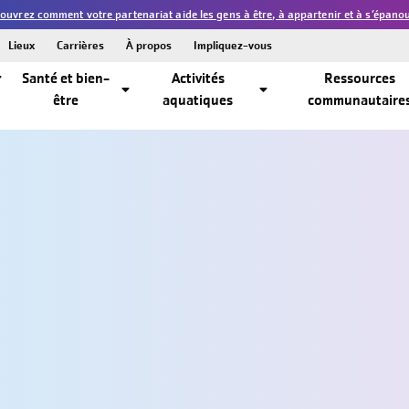
vrez comment votre partenariat aide les gens à être, à appartenir et à s’épanouir
Lieux
Carrières
À propos
Impliquez-vous
Santé et bien-
Activités
Ressources
être
aquatiques
communautaire