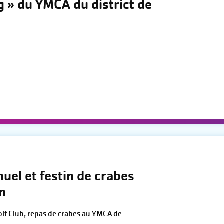
g » du YMCA du district de
d
nuel et festin de crabes
n
olf Club, repas de crabes au YMCA de