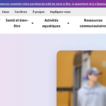
vrez comment votre partenariat aide les gens à être, à appartenir et à s’épanouir
Lieux
Carrières
À propos
Impliquez-vous
Santé et bien-
Activités
Ressources
être
aquatiques
communautaire