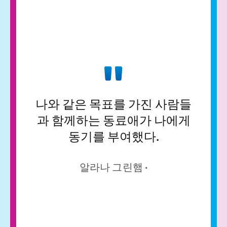
우
았
나와 같은 목표를 가진 사람들
치
과 함께하는 동료애가 나에게
원
동기를 부여했다.
류
지
알라나 그린햄