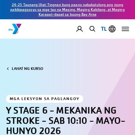
24-25 Taunang Ulat: Tingnan kung paano nakakatulong ang iyong
pakikipagsosyo sa mga tao na Maging, Maging Kabilang, at Maging
Karapat-dapat sa buong Bay Area
TL
LAHAT NG KURSO
MGA LEKSYON SA PAGLANGOY
Y STAGE 6 - MEKANIKA NG
STROKE - SAB 10:10 - MAYO-
HUNYO 2026