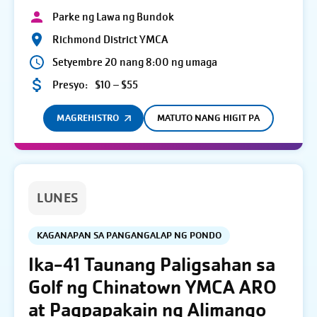
Parke ng Lawa ng Bundok
Richmond District YMCA
Setyembre 20 nang 8:00 ng umaga
Presyo:
$10 – $55
MAGREHISTRO
MATUTO NANG HIGIT PA
LUNES
KAGANAPAN SA PANGANGALAP NG PONDO
Ika-41 Taunang Paligsahan sa
Golf ng Chinatown YMCA ARO
at Pagpapakain ng Alimango