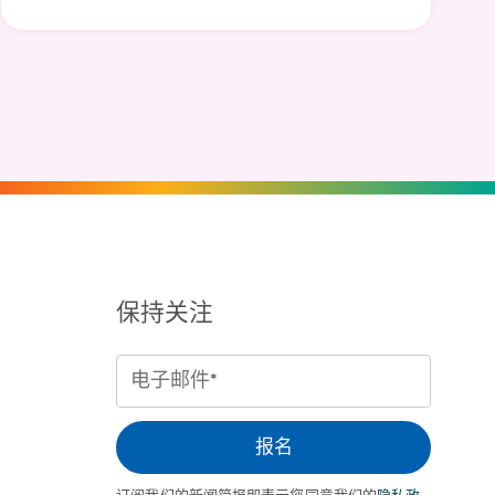
保持关注
电
子
邮
报名
件