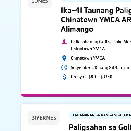
LUNES
Ika-41 Taunang Pali
Chinatown YMCA AR
Alimango
Paligsahan ng Golf sa Lake Me
Chinatown YMCA
Chinatown YMCA
Setyembre 28 nang 8:00 ng u
Presyo:
$80 – $3350
KAGANAPAN SA PANGANGALAP 
BIYERNES
Paligsahan sa Gol