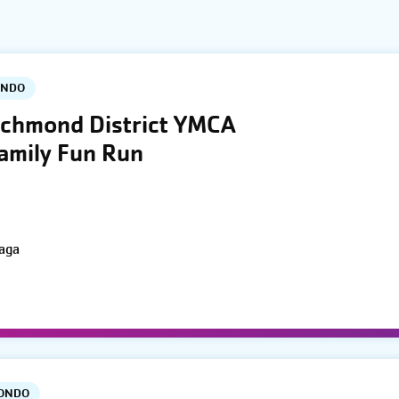
ONDO
ichmond District YMCA
Family Fun Run
aga
PONDO