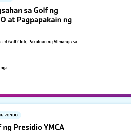
gsahan sa Golf ng
O at Pagpapakain ng
rced Golf Club, Pakainan ng Alimango sa
maga
NG PONDO
f ng Presidio YMCA