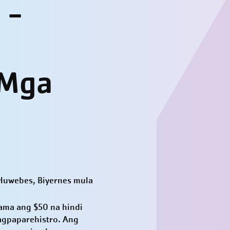
 -
 Mga
 Huwebes, Biyernes mula
ama ang $50 na hindi
agpaparehistro. Ang