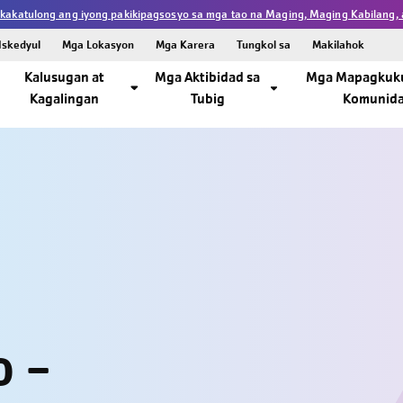
kakatulong ang iyong pakikipagsosyo sa mga tao na Maging, Maging Kabilang,
Iskedyul
Mga Lokasyon
Mga Karera
Tungkol sa
Makilahok
Kalusugan at
Mga Aktibidad sa
Mga Mapagkuk
Kagalingan
Tubig
Komunid
o -