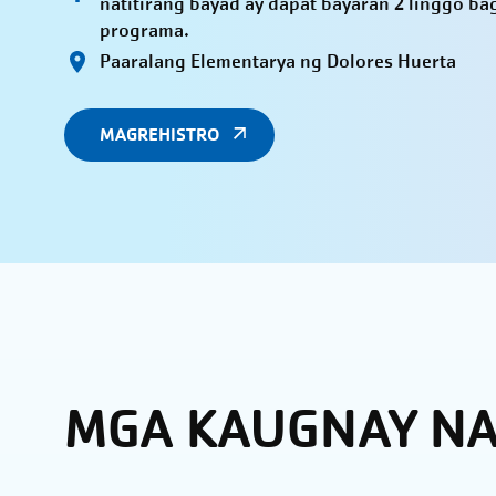
natitirang bayad ay dapat bayaran 2 linggo b
programa.
Paaralang Elementarya ng Dolores Huerta
MAGREHISTRO
MGA KAUGNAY N