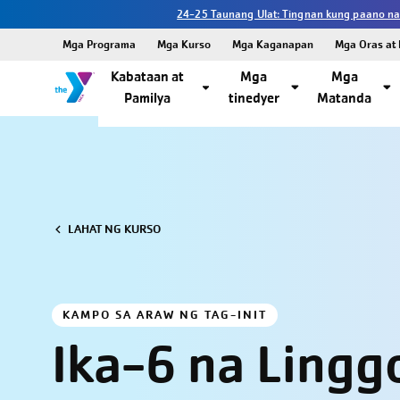
24-25 Taunang Ulat: Tingnan kung paano na
Mga Programa
Mga Kurso
Mga Kaganapan
Mga Oras at 
Kabataan at
Mga
Mga
Pamilya
tinedyer
Matanda
LAHAT NG KURSO
KAMPO SA ARAW NG TAG-INIT
Ika-6 na Lingg