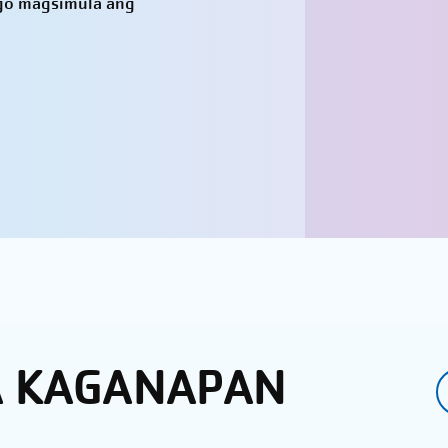
ago magsimula ang
A KAGANAPAN