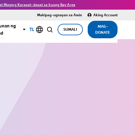
 at Maging Karapat-dapat sa buong Bay Area
Makipag-ugnayan sa Amin
Aking Account
unan ng
MAG-
TL
SUMALI
DONATE
ad