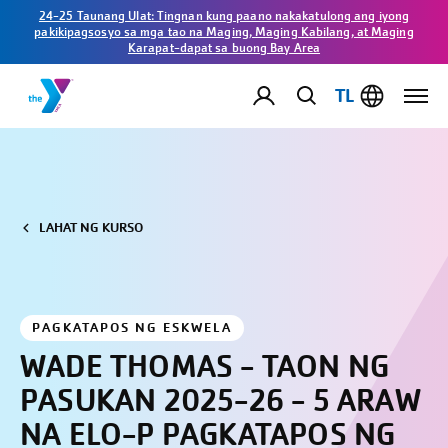
24-25 Taunang Ulat: Tingnan kung paano nakakatulong ang iyong
pakikipagsosyo sa mga tao na Maging, Maging Kabilang, at Maging
Karapat-dapat sa buong Bay Area
TL
LAHAT NG KURSO
PAGKATAPOS NG ESKWELA
WADE THOMAS - TAON NG
PASUKAN 2025-26 - 5 ARAW
NA ELO-P PAGKATAPOS NG