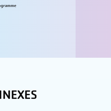
programme
NNEXES