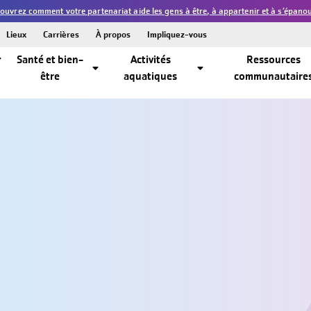
vrez comment votre partenariat aide les gens à être, à appartenir et à s’épanouir
Lieux
Carrières
À propos
Impliquez-vous
Santé et bien-
Activités
Ressources
être
aquatiques
communautaire