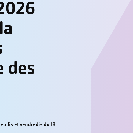
-2026
la
s
e des
jeudis et vendredis du 18