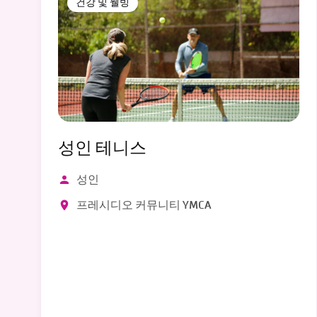
건강 및 웰빙
성인 테니스
성인
프레시디오 커뮤니티 YMCA