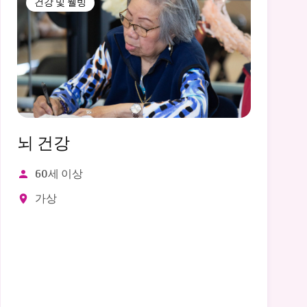
건강 및 웰빙
뇌 건강
60세 이상
가상