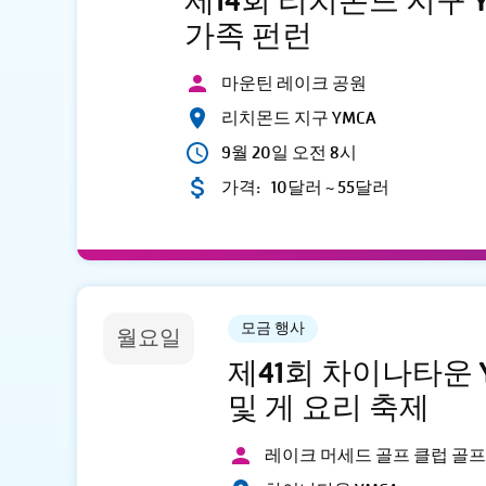
제14회 리치몬드 지구 YM
가족 펀런
마운틴 레이크 공원
리치몬드 지구 YMCA
9월 20일 오전 8시
가격:
10달러 ~ 55달러
모금 행사
월요일
제41회 차이나타운 
및 게 요리 축제
레이크 머세드 골프 클럽 골프 