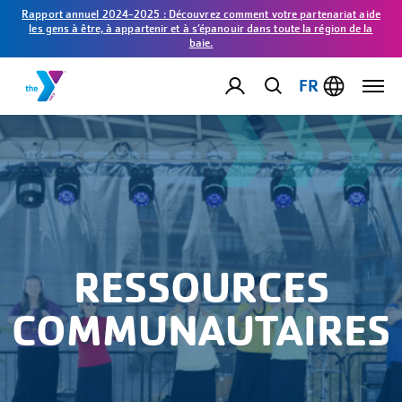
Rapport annuel 2024-2025 : Découvrez comment votre partenariat aide
les gens à être, à appartenir et à s’épanouir dans toute la région de la
baie.
FR
RESSOURCES
COMMUNAUTAIRES