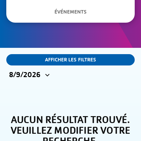
ÉVÉNEMENTS
NAVIGATION
AFFICHER LES FILTRES
DANS
8/9/2026
LA
Sélectionnez
RECHERCHE
une
date.
ET
LES
AUCUN RÉSULTAT TROUVÉ.
VUES
VEUILLEZ MODIFIER VOTRE
DES