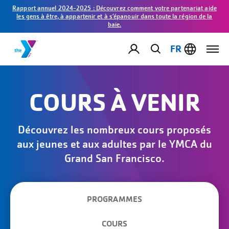
Rapport annuel 2024-2025 : Découvrez comment votre partenariat aide
les gens à être, à appartenir et à s’épanouir dans toute la région de la
baie.
FR
COURS À VENIR
Découvrez les nombreux cours proposés
aux jeunes et aux adultes par le YMCA du
Grand San Francisco.
PROGRAMMES
COURS